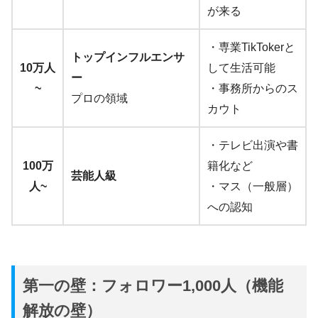
が来る
・専業TikTokerと
トップインフルエンサ
10万人
して生活可能
ー
~
・事務所からのス
プロの領域
カウト
・テレビ出演や書
100万
籍化など
芸能人級
人~
・マス（一般層）
への認知
第一の壁：フォロワー1,000人（機能
解放の壁）